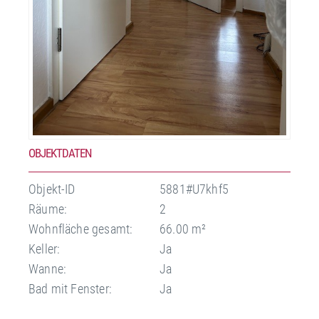
OBJEKTDATEN
Objekt-ID
5881#U7khf5
Räume:
2
Wohnfläche gesamt:
66.00 m²
Keller:
Ja
Wanne:
Ja
Bad mit Fenster:
Ja